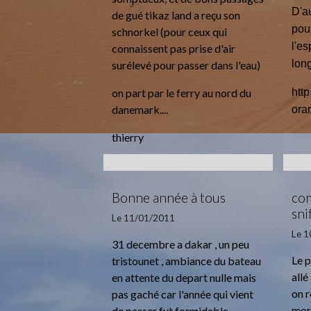
D'au
de gué tikaz land a reçu son
pour
schnorkel (pour ceux qui
l'e
connaissent pas prise d'air
long
surélevé pour passer dans l'eau)
on part par le ferry au nord du
http
danemark....
ora
thierry
Bonne année à tous
com
sniff
Le 11/01/2011
Le 
31 decembre a dakar , un peu
Le p
tristounet , ambiance du bateau
allé
en attente du depart nulle mais
on r
pas gaché car l'année qui vient
moré
de passer fut formidable..........