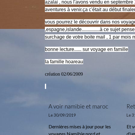
azalai , nous l'avons vendu en septembre 
aventures à venir.ça c'était au début final
vous pourrez le découvrir dans nos voyag
,espagne,islande...............à ce sujet pen
surchage de votre boite mail , 1 par mo
bonne lecture...... sur voyage en famille
la famille hoareau
création 02/06/2009
A voir namibie et maroc
Re
Le 30/09/2019
Le 
Dernières mises à jour pour les
Et 
voyages Namibie nord et
d'u