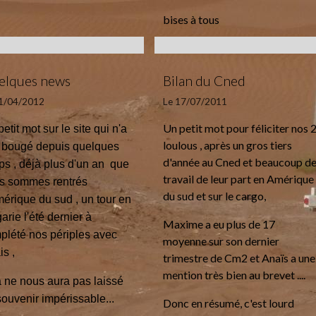
bises à tous
elques news
Bilan du Cned
01/04/2012
Le 17/07/2011
Un petit mot pour féliciter nos 
etit mot sur le site qui n'a
loulous , après un gros tiers
 bougé depuis quelques
d'année au Cned et beaucoup d
ps , déjà plus d'un an que
travail de leur part en Amérique
s sommes rentrés
du sud et sur le cargo,
mérique du sud , un tour en
arie l'été dernier à
Maxime a eu plus de 17
plété nos périples avec
moyenne sur son dernier
is ,
trimestre de Cm2 et Anaïs a une
mention très bien au brevet ....
à ne nous aura pas laissé
souvenir impérissable...
Donc en résumé, c'est lourd