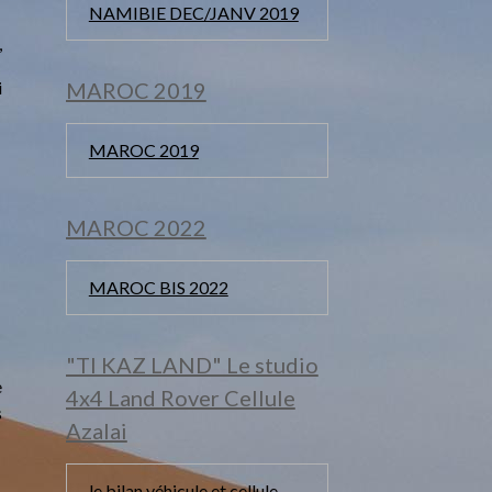
NAMIBIE DEC/JANV 2019
,
i
MAROC 2019
MAROC 2019
MAROC 2022
MAROC BIS 2022
"TI KAZ LAND" Le studio
e
4x4 Land Rover Cellule
s
Azalai
le bilan véhicule et cellule