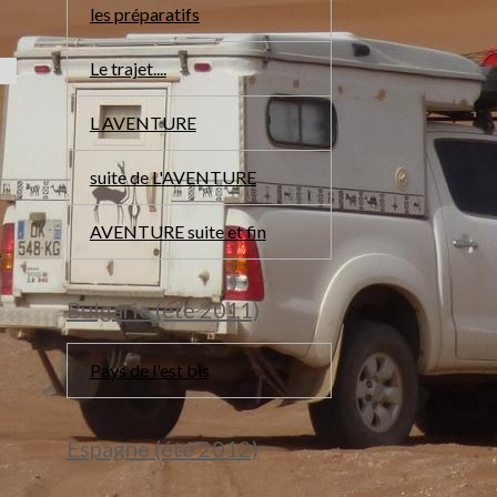
les préparatifs
Le trajet....
L AVENTURE
suite de L'AVENTURE
2
AVENTURE suite et fin
e
Bulgarie (été 2011)
Pays de l'est bis
Espagne (été 2012)