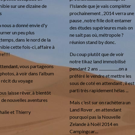
ibie sur une dizaine de
l'Islande que je vais compléter
s
prochainement , 2014 verra une
pause , notre fille doit entamer
 nous a donné envie d'y
des études supérieures mais on
urner un peu plus
ne sait pas où, métropole ?
temps, dans le nord de la
réunion stand by donc.
bie cette fois-ci, affaire à
re!!!!
Du coup plutôt que de voir
notre tikaz land immobilisé
attendant, vous partageons
pendant 2 ans ......................on a
photos, à voir dans l'album
préféré le vendre et mettre les
e récit du voyage
sous de coté en attendant , il est
parti très rapidement hélas ...
ous laisse rêver, à bientôt
 de nouvelles aventures
Mais c'est sur on rachètera un
Land Rover , en attendant
alie et Thierry
pourquoi pas la Nouvelle
Zelande à Noël 2014 en
Campingcar....