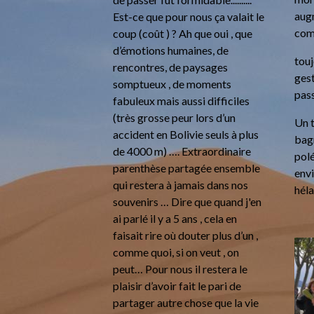
aug
Est-ce que pour nous ça valait le
com
coup (coût ) ? Ah que oui , que
d’émotions humaines, de
touj
rencontres, de paysages
ges
somptueux , de moments
pass
fabuleux mais aussi difficiles
(très grosse peur lors d’un
Un t
accident en Bolivie seuls à plus
bag
de 4000 m) …. Extraordinaire
pol
parenthèse partagée ensemble
envi
qui restera à jamais dans nos
héla
souvenirs … Dire que quand j'en
ai parlé il y a 5 ans , cela en
faisait rire où douter plus d’un ,
comme quoi, si on veut , on
peut… Pour nous il restera le
plaisir d’avoir fait le pari de
partager autre chose que la vie