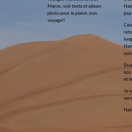
Maroc, voir texte et album
Nam
photo pour le plaisir, bon
jour
voyage!!
Cela
reto
long
Nami
suiv
En 
nos 
et l
Je v
vers
Nath