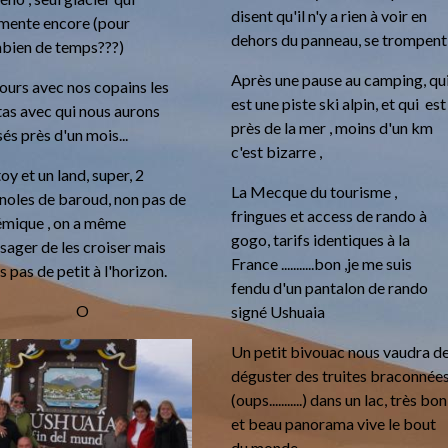
disent qu'il n'y a rien à voir en
mente encore (pour
dehors du panneau, se trompent
bien de temps???)
Après une pause au camping, qu
ours avec nos copains les
est une piste ski alpin, et qui est
tas avec qui nous aurons
près de la mer , moins d'un km
és près d'un mois...
c'est bizarre ,
oy et un land, super, 2
La Mecque du tourisme ,
noles de baroud, non pas de
fringues et access de rando à
émique , on a même
gogo, tarifs identiques à la
sager de les croiser mais
France ...........bon ,je me suis
s pas de petit à l'horizon.
fendu d'un pantalon de rando
O
signé Ushuaia
Un petit bivouac nous vaudra d
déguster des truites braconnée
(oups...........) dans un lac, très bon
et beau panorama vive le bout
du monde.