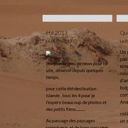
été 2013
Qu
Le 01/05/2013
Le 
Un p
pas
Bonjour, un peu de news pour ce
tem
site , délaissé depuis quelques
nou
temps,
d'a
bulg
pour cette été destination
islande , tous les 4 pour je
com
l'espère beaucoup de photos et
Ana
des petits films...........
cel
Au passage des paysages
un 
somptueux, et de bons passages