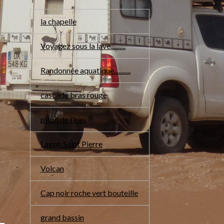
la chapelle
Voyagez sous la lave..........
Randonnée aquatique...........
cascade bras rouge
piton de l'eau
Lagon Saint Pierre
Volcan
Cap noir roche vert bouteille
grand bassin