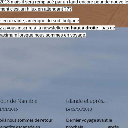
2013 mais il sera remplacé par un land encore pour de nouvell
ement c'est un hilux en attendant ???
e en ukraine, amérique du sud, bulgarie
sez a vous inscrire à la newsletter
en haut à droite
, pas de
is maximum lorsque nous sommes en voyage.
tour de Namibie
islande et après....
31/01/2016
Le 02/10/2013
voilà nous sommes de retour
Dernier voyage avant le
ne petite escapade en
prochain.............................après