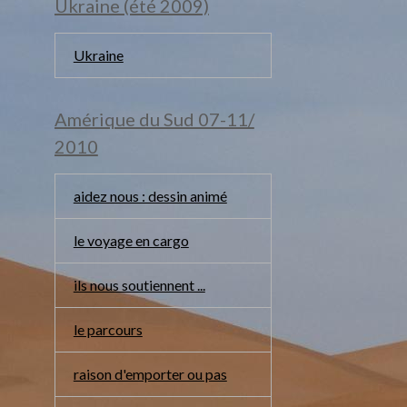
Ukraine (été 2009)
Ukraine
Amérique du Sud 07-11/
2010
aidez nous : dessin animé
le voyage en cargo
ils nous soutiennent ...
le parcours
raison d'emporter ou pas