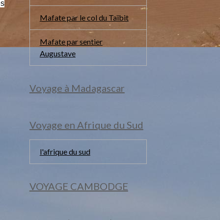
es
Mafate par le col du Taïbit
Mafate par sentier
Augustave
Voyage à Madagascar
Voyage en Afrique du Sud
l'afrique du sud
VOYAGE CAMBODGE