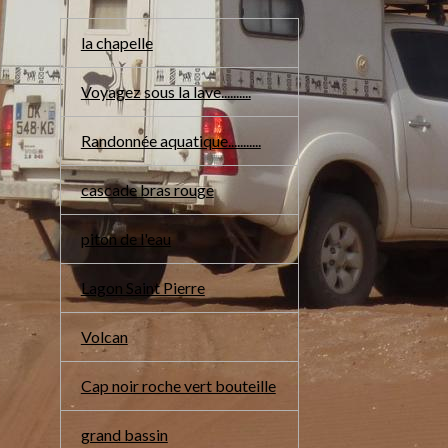
la chapelle
Voyagez sous la lave..........
Randonnée aquatique...........
cascade bras rouge
piton de l'eau
Lagon Saint Pierre
Volcan
Cap noir roche vert bouteille
grand bassin