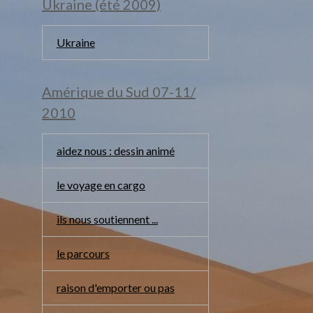
Ukraine (été 2009)
Ukraine
Amérique du Sud 07-11/
2010
aidez nous : dessin animé
le voyage en cargo
ils nous soutiennent ...
le parcours
raison d'emporter ou pas