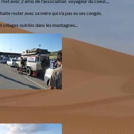
 l'est avec 2 amis de l'association voyageur du coeur....
aite rester avec sa mère qui n'a pas eu ses congés.
 villages oubliés dans les montagnes...