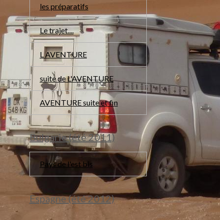
les préparatifs
Le trajet....
L AVENTURE
suite de L'AVENTURE
AVENTURE suite et fin
Bulgarie (été 2011)
Pays de l'est bis
Espagne (été 2012)