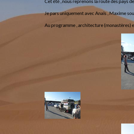
Cet été , nous reprenons la route des pays de
Je pars uniquement avec Anaîs , Maxime souh
Au programme , architecture (monastères) et