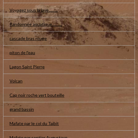
Voyagez sous la lave..........
Randonnée aquatique...........
cascade bras rouge
piton de l'eau
Lagon Saint Pierre
Volcan
Cap noir roche vert bouteille
grand bassin
Mafate par le col du Taïbit
Mafate par sentier Augustave