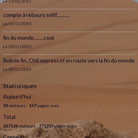
Le 11/01/2011
compte à rebours sniff..........
Le 10/12/2010
fin du monde........cool
Le 20/11/2010
Bolivie fin, Chili express et en route vers la fin du monde
Le 09/11/2010
Statistiques
Aujourd'hui
33
visiteurs -
157
pages vues
Total
267536
visiteurs -
771219
pages vues
Contenu