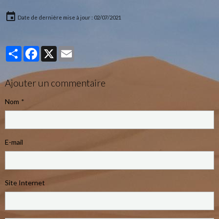
Date de dernière mise à jour : 02/07/2021
Partager
Facebook
X
Email
Ajouter un commentaire
Nom
E-mail
Site Internet