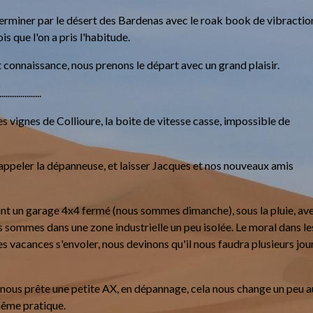
 terminer par le désert des Bardenas avec le roak book de vibractio
s que l'on a pris l'habitude.
it connaissance, nous prenons le départ avec un grand plaisir.
...........
s vignes de Collioure, la boite de vitesse casse, impossible de
appeler la dépanneuse, et laisser Jacques et nos nouveaux amis
t un garage 4x4 fermé (nous sommes dimanche), sous la pluie, av
us sommes dans une zone industrielle un peu isolée. Le moral dans le
 vacances s'envoler, nous devinons qu'il nous faudra plusieurs jou
 nous prête une petite AX, en dépannage, cela nous change un peu a
même pratique.