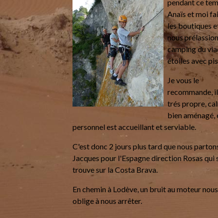
pendant ce te
Anaïs et moi fa
les boutiques e
nous prélassion
camping du via
étoiles avec pis
Je vous le
recommande, il
trés propre, ca
bien aménagé, e
personnel est accueillant et serviable.
C'est donc 2 jours plus tard que nous parton
Jacques pour l'Espagne direction Rosas qui 
trouve sur la Costa Brava.
En chemin à Lodève, un bruit au moteur nou
oblige à nous arrêter.