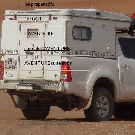
les préparatifs
Le trajet....
L AVENTURE
suite de L'AVENTURE
AVENTURE suite et fin
t,
Bulgarie (été 2011)
Pays de l'est bis
Espagne (été 2012)