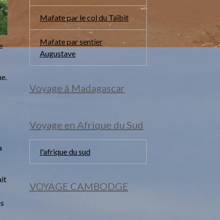
Mafate par le col du Taïbit
Mafate par sentier
re
Augustave
ne.
Voyage à Madagascar
Voyage en Afrique du Sud
a
l'afrique du sud
ait
VOYAGE CAMBODGE
ns