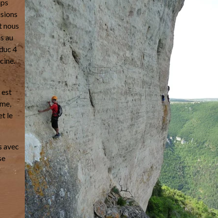
mps
isions
t nous
s au
duc 4
cine.
 est
lme,
t le
s avec
se
s