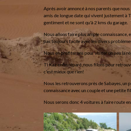
Après avoir annoncé à nos parents que nous 
amis de longue date qui vivent justement à 
gentiment et ne sont qu'à 2 kms du garage.
Nous allons faire plus ample connaissance, 
pas toujours facile avec les divers problème
Nous en profiterons pour visiter un peu la r
Ti Kaz enfin réparé, nous filons pour retrouve
c'est mieux que rien!
Nous les retrouverons près de Sabayes, un pe
connaissance avec un couple et une petite fil
Nous serons donc 4 voitures à faire route 