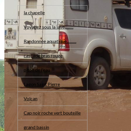
la chapelle
Voyagez sous la lave..........
Randonnée aquatique...........
cascade bras rouge
piton de l'eau
Lagon Saint Pierre
Volcan
Cap noir roche vert bouteille
grand bassin