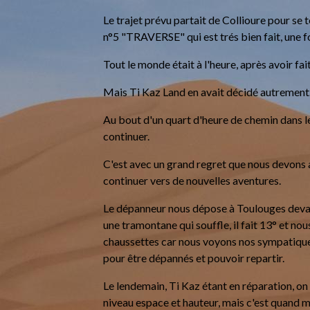
Le trajet prévu partait de Collioure pour se
n°5 "TRAVERSE" qui est trés bien fait, une foi
Tout le monde était à l'heure, après avoir fa
Mais Ti Kaz Land en avait décidé autrement.........
Au bout d'un quart d'heure de chemin dans le
continuer.
C'est avec un grand regret que nous devons 
continuer vers de nouvelles aventures.
Le dépanneur nous dépose à Toulouges devan
une tramontane qui souffle, il fait 13° et no
chaussettes car nous voyons nos sympatiques
pour être dépannés et pouvoir repartir.
Le lendemain, Ti Kaz étant en réparation, on
niveau espace et hauteur, mais c'est quand 