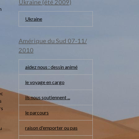
Ukraine (été 2009)
n
Ukraine
Amérique du Sud 07-11/
2010
aidez nous : dessin animé
le voyage en cargo
ec
ils nous soutiennent ...
s
rs
le parcours
raison d'emporter ou pas
u