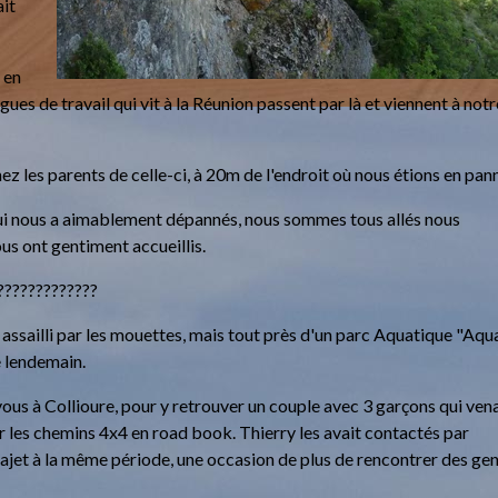
ait
 en
ègues de travail qui vit à la Réunion passent par là et viennent à not
hez les parents de celle-ci, à 20m de l'endroit où nous étions en pan
qui nous a aimablement dépannés, nous sommes tous allés nous
us ont gentiment accueillis.
?????????????
 assailli par les mouettes, mais tout près d'un parc Aquatique "Aqu
e lendemain.
vous à Collioure, pour y retrouver un couple avec 3 garçons qui ven
ar les chemins 4x4 en road book. Thierry les avait contactés par
trajet à la même période, une occasion de plus de rencontrer des ge