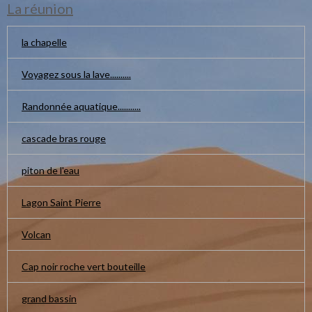
La réunion
la chapelle
Voyagez sous la lave..........
Randonnée aquatique...........
cascade bras rouge
piton de l'eau
Lagon Saint Pierre
Volcan
Cap noir roche vert bouteille
grand bassin