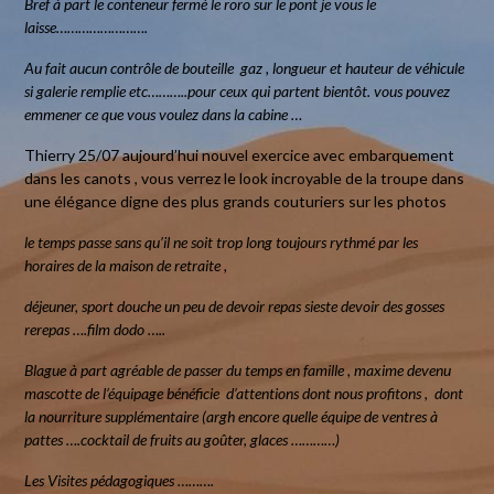
Bref à part le conteneur fermé le roro sur le pont je vous le
laisse…………………….
Au fait aucun contrôle de bouteille gaz , longueur et hauteur de véhicule
si galerie remplie etc………..pour ceux qui partent bientôt. vous pouvez
emmener ce que vous voulez dans la cabine …
Thierry 25/07 aujourd’hui nouvel exercice avec embarquement
dans les canots , vous verrez le look incroyable de la troupe dans
une élégance digne des plus grands couturiers sur les photos
le temps passe sans qu’il ne soit trop long toujours rythmé par les
horaires de la maison de retraite ,
déjeuner, sport douche un peu de devoir repas sieste devoir des gosses
rerepas ….film dodo …..
Blague à part agréable de passer du temps en famille , maxime devenu
mascotte de l’équipage bénéficie d’attentions dont nous profitons , dont
la nourriture supplémentaire (argh encore quelle équipe de ventres à
pattes ….cocktail de fruits au goûter, glaces …………)
Les Visites pédagogiques ……….