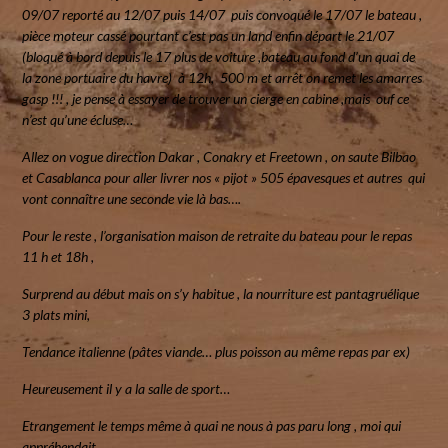
09/07 reporté au 12/07 puis 14/07 puis convoqué le 17/07 le bateau ,
pièce moteur cassé pourtant c’est pas un land enfin départ le 21/07
(bloqué à bord depuis le 17 plus de voiture ,bateau au fond d’un quai de
la zone portuaire du havre) à 12h, 500 m et arrêt on remet les amarres
gasp !!! , je pense à essayer de trouver un cierge en cabine ,mais ouf ce
n’est qu’une écluse…
Allez on vogue direction Dakar , Conakry et Freetown , on saute Bilbao
et Casablanca pour aller livrer nos « pijot » 505 épavesques et autres qui
vont connaître une seconde vie là bas….
Pour le reste , l’organisation maison de retraite du bateau pour le repas
11 h et 18h ,
Surprend au début mais on s’y habitue , la nourriture est pantagruélique
3 plats mini,
Tendance italienne (pâtes viande… plus poisson au même repas par ex)
Heureusement il y a la salle de sport…
Etrangement le temps même à quai ne nous à pas paru long , moi qui
appréhendait…