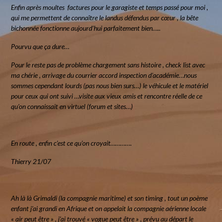
Enfin après moultes factures pour le garagiste et temps passé pour moi ,
qui me permettent de connaître le landus défendus par cœur , la bête
bichonnée fonctionne aujourd’hui parfaitement bien…..
Pourvu que ça dure…
Pour le reste pas de problème chargement sans histoire , check list avec
ma chérie , arrivage du courrier accord inspection d’académie…nous
sommes cependant lourds (pas nous bien surs…) le véhicule et le matériel
pour ceux qui ont suivi …visite aux vieux amis et rencontre réelle de ce
qu’on connaissait en virtuel (forum et sites…)
En route , enfin c’est ce qu’on croyait………….
Thierry 21/07
Ah là là Grimaldi (la compagnie maritime) et son timing , tout un poème
enfant j’ai grandi en Afrique et on appelait la compagnie aérienne locale
« air peut être » , j’ai trouvé « vogue peut être » , prévu au départ le