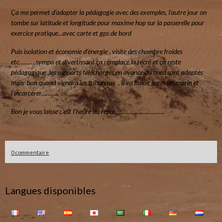
Ça me permet d’adapter la pédagogie avec des exemples, l’autre jour on
tombe sur latitude et longitude pour maxime hop sur la passerelle pour
exercice pratique...avec carte et gps de bord
Puis isolation et économie d’énergie , visite des chambre froides
etc……….sympa et divertissant ça remplace la récré et ça reste
pédagogique ,les supports téléchargés en avance du cned sont adaptés
mais bon quand viendra les tribunaux , il va falloir juger un marin et
l’incarcérer………..
Bon je vous laisse c’est l’heure du repas ………………………..
0 commentaire
Langues disponibles