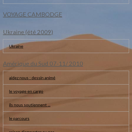
VOYAGE CAMBODGE
Ukraine (été 2009)
Ukraine
Amérique du Sud 07-11/ 2010
aidez nous : dessin animé
le voyage en cargo
ils nous soutiennent ...
le parcours
raison d'emporter ou pas