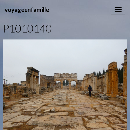
voyageenfamille
P1010140