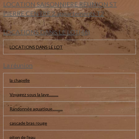
LOCATION SAISONNIERE REUNION ST
PIERRE CENTRE 2 appartements T2
LOCATIONS DANS LE LOT(46)
LOCATIONS DANS LE LOT
La réunion
la chapelle
Voyagez sous la lave..........
Randonnée aquatique...........
cascade bras rouge
piton de l'eau