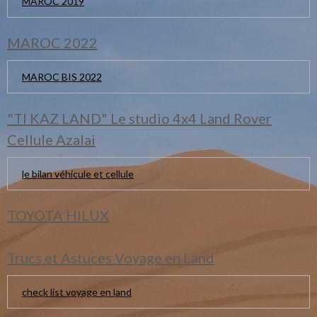
MAROC 2019
MAROC 2022
MAROC BIS 2022
"TI KAZ LAND" Le studio 4x4 Land Rover
Cellule Azalai
le bilan véhicule et cellule
TOYOTA HILUX
Trucs et Astuces Voyage en Land
check list voyage en land