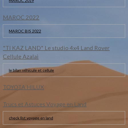
MAROC 2019
MAROC 2022
MAROC BIS 2022
"TI KAZ LAND" Le studio 4x4 Land Rover
Cellule Azalai
le bilan véhicule et cellule
TOYOTA HILUX
Trucs et Astuces Voyage en Land
check list voyage en land