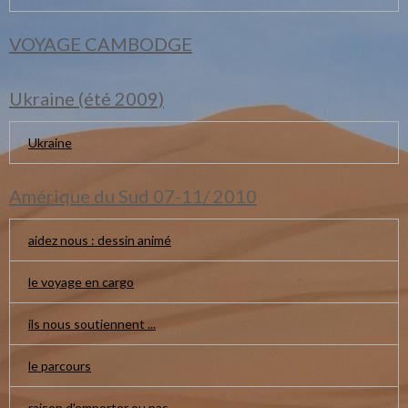
VOYAGE CAMBODGE
Ukraine (été 2009)
Ukraine
Amérique du Sud 07-11/ 2010
aidez nous : dessin animé
le voyage en cargo
ils nous soutiennent ...
le parcours
raison d'emporter ou pas