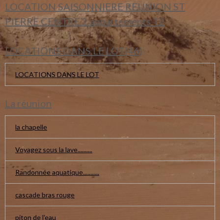
LOCATION SAISONNIERE REUNION ST
PIERRE CENTRE 2 appartements T2
LOCATIONS DANS LE LOT(46)
LOCATIONS DANS LE LOT
La réunion
la chapelle
Voyagez sous la lave..........
Randonnée aquatique...........
cascade bras rouge
piton de l'eau