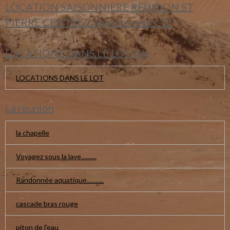
LOCATION SAISONNIERE REUNION ST
PIERRE CENTRE 2 appartements T2
LOCATIONS DANS LE LOT(46)
LOCATIONS DANS LE LOT
La réunion
la chapelle
Voyagez sous la lave..........
Randonnée aquatique...........
cascade bras rouge
piton de l'eau