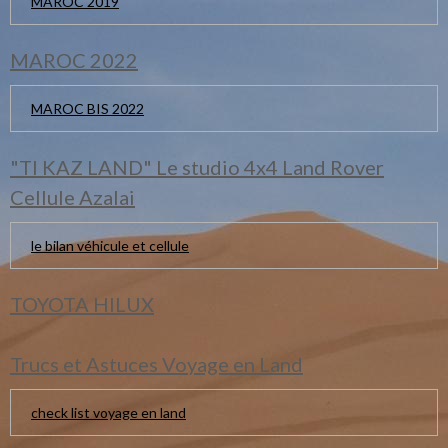
MAROC 2019
MAROC 2022
MAROC BIS 2022
"TI KAZ LAND" Le studio 4x4 Land Rover
Cellule Azalai
le bilan véhicule et cellule
TOYOTA HILUX
Trucs et Astuces Voyage en Land
check list voyage en land