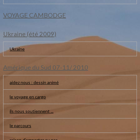
VOYAGE CAMBODGE
Ukraine (été 2009)
Ukraine
Amérique du Sud 07-11/ 2010
aidez nous : dessin animé
le voyage en cargo
ils nous soutiennent ...
le parcours
raison d'emporter ou pas