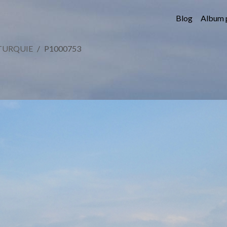
Blog
Album 
TURQUIE
P1000753