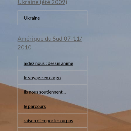
Ukraine (été 2009)
Ukraine
Amérique du Sud 07-11/
2010
aidez nous : dessin animé
le voyage en cargo
ils nous soutiennent ...
le parcours
raison d'emporter ou pas