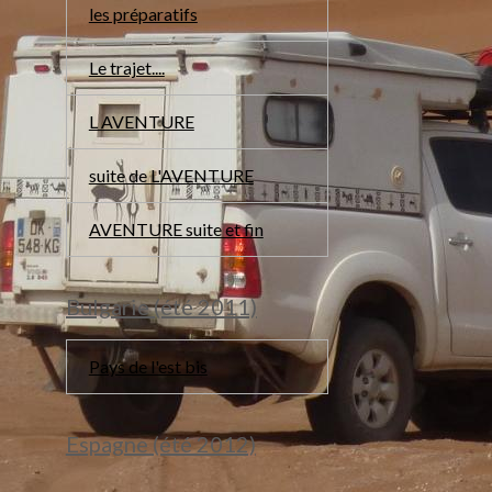
les préparatifs
Le trajet....
L AVENTURE
suite de L'AVENTURE
AVENTURE suite et fin
Bulgarie (été 2011)
Pays de l'est bis
Espagne (été 2012)