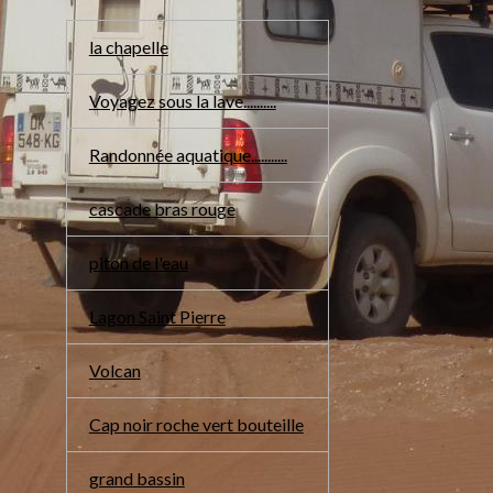
la chapelle
Voyagez sous la lave..........
Randonnée aquatique...........
cascade bras rouge
piton de l'eau
Lagon Saint Pierre
Volcan
Cap noir roche vert bouteille
grand bassin