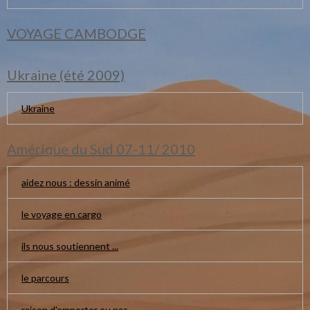
VOYAGE CAMBODGE
Ukraine (été 2009)
Ukraine
Amérique du Sud 07-11/ 2010
aidez nous : dessin animé
le voyage en cargo
ils nous soutiennent ...
le parcours
raison d'emporter ou pas