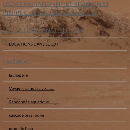
LOCATION SAISONNIERE REUNION ST
PIERRE CENTRE 2 appartements T2
LOCATIONS DANS LE LOT(46)
LOCATIONS DANS LE LOT
La réunion
la chapelle
Voyagez sous la lave..........
Randonnée aquatique...........
cascade bras rouge
piton de l'eau