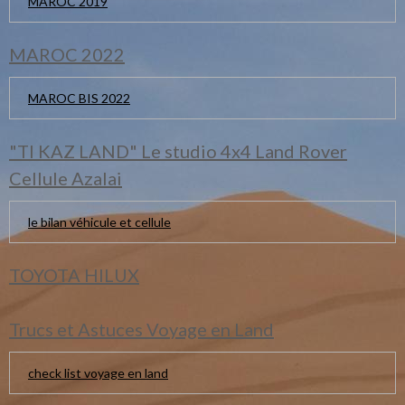
MAROC 2019
MAROC 2022
MAROC BIS 2022
"TI KAZ LAND" Le studio 4x4 Land Rover
Cellule Azalai
le bilan véhicule et cellule
TOYOTA HILUX
Trucs et Astuces Voyage en Land
check list voyage en land