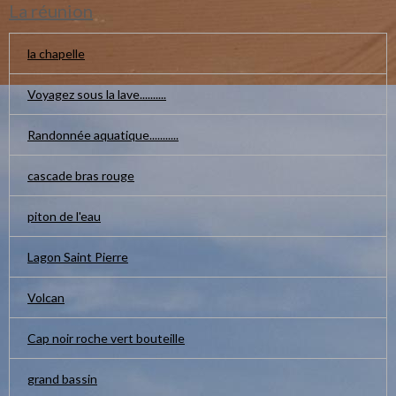
La réunion
la chapelle
Voyagez sous la lave..........
Randonnée aquatique...........
cascade bras rouge
piton de l'eau
Lagon Saint Pierre
Volcan
Cap noir roche vert bouteille
grand bassin