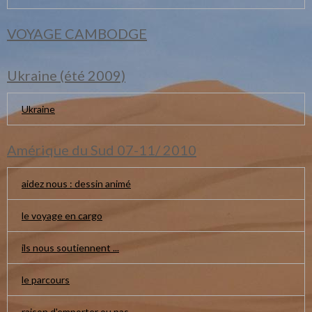
VOYAGE CAMBODGE
Ukraine (été 2009)
Ukraine
Amérique du Sud 07-11/ 2010
aidez nous : dessin animé
le voyage en cargo
ils nous soutiennent ...
le parcours
raison d'emporter ou pas