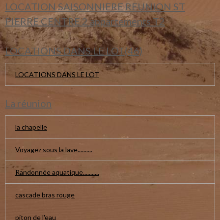
LOCATION SAISONNIERE REUNION ST
PIERRE CENTRE 2 appartements T2
LOCATIONS DANS LE LOT(46)
LOCATIONS DANS LE LOT
La réunion
la chapelle
Voyagez sous la lave..........
Randonnée aquatique...........
cascade bras rouge
piton de l'eau