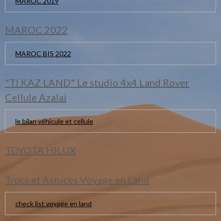
MAROC 2019
MAROC 2022
MAROC BIS 2022
"TI KAZ LAND" Le studio 4x4 Land Rover
Cellule Azalai
le bilan véhicule et cellule
TOYOTA HILUX
Trucs et Astuces Voyage en Land
check list voyage en land