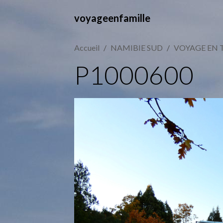
voyageenfamille
Accueil
NAMIBIE SUD
VOYAGE EN 
P1000600