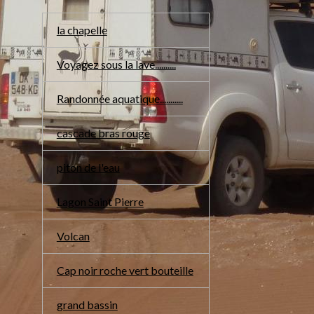
la chapelle
Voyagez sous la lave..........
Randonnée aquatique...........
cascade bras rouge
piton de l'eau
Lagon Saint Pierre
Volcan
Cap noir roche vert bouteille
grand bassin