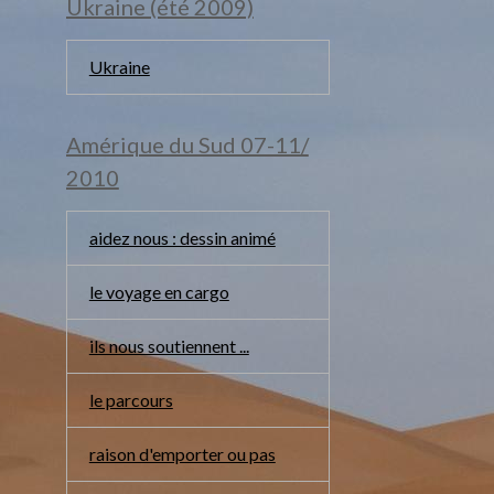
Ukraine (été 2009)
Ukraine
Amérique du Sud 07-11/
2010
aidez nous : dessin animé
le voyage en cargo
ils nous soutiennent ...
le parcours
raison d'emporter ou pas