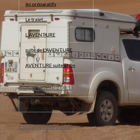
les préparatifs
Le trajet....
L AVENTURE
suite de L'AVENTURE
AVENTURE suite et fin
Bulgarie (été 2011)
Pays de l'est bis
Espagne (été 2012)