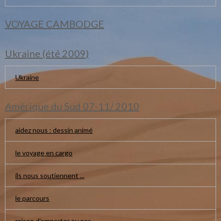
VOYAGE CAMBODGE
Ukraine (été 2009)
Ukraine
Amérique du Sud 07-11/ 2010
aidez nous : dessin animé
le voyage en cargo
ils nous soutiennent ...
le parcours
raison d'emporter ou pas