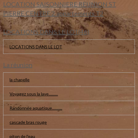
LOCATION SAISONNIERE REUNION ST
PIERRE CENTRE 2 appartements T2
LOCATIONS DANS LE LOT(46)
LOCATIONS DANS LE LOT
La réunion
la chapelle
Voyagez sous la lave..........
Randonnée aquatique...........
cascade bras rouge
piton de l'eau