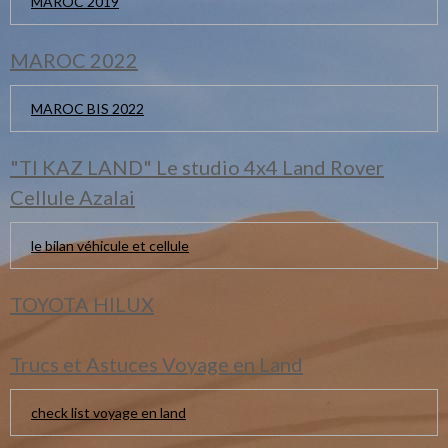
MAROC 2019
MAROC 2022
MAROC BIS 2022
"TI KAZ LAND" Le studio 4x4 Land Rover
Cellule Azalai
le bilan véhicule et cellule
TOYOTA HILUX
Trucs et Astuces Voyage en Land
check list voyage en land