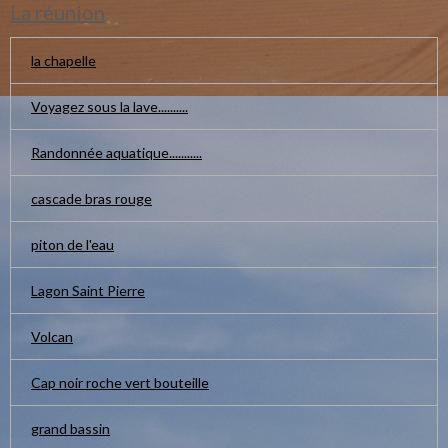
La réunion
la chapelle
Voyagez sous la lave..........
Randonnée aquatique...........
cascade bras rouge
piton de l'eau
Lagon Saint Pierre
Volcan
Cap noir roche vert bouteille
grand bassin