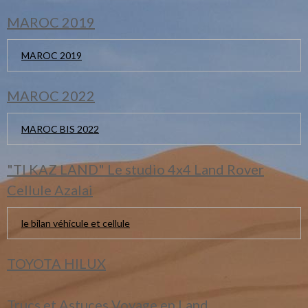
MAROC 2019
MAROC 2019
MAROC 2022
MAROC BIS 2022
"TI KAZ LAND" Le studio 4x4 Land Rover
Cellule Azalai
le bilan véhicule et cellule
TOYOTA HILUX
Trucs et Astuces Voyage en Land