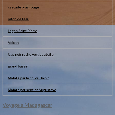
cascade bras rouge
piton de l'eau
Lagon Saint Pierre
Volcan
Cap noir roche vert bouteille
grand bassin
Mafate par le col du Taïbit
Mafate par sentier Augustave
Voyage à Madagascar