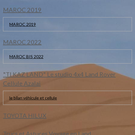
MAROC 2019
MAROC 2019
MAROC 2022
MAROC BIS 2022
"TI KAZ LAND" Le studio 4x4 Land Rover
Cellule Azalai
le bilan véhicule et cellule
TOYOTA HILUX
Trucs et Astuces Voyage en Land