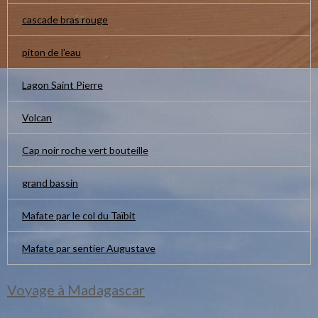
cascade bras rouge
piton de l'eau
Lagon Saint Pierre
Volcan
Cap noir roche vert bouteille
grand bassin
Mafate par le col du Taïbit
Mafate par sentier Augustave
Voyage à Madagascar