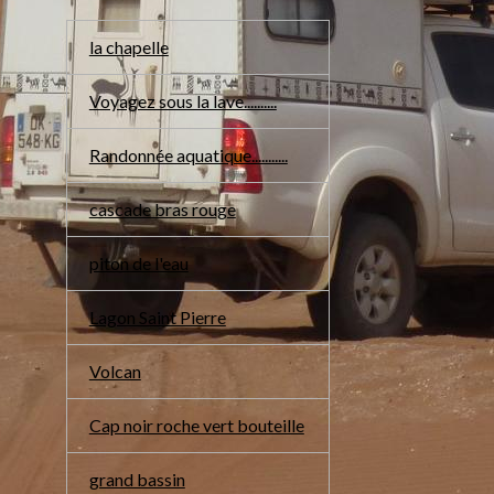
la chapelle
Voyagez sous la lave..........
Randonnée aquatique...........
cascade bras rouge
piton de l'eau
Lagon Saint Pierre
Volcan
Cap noir roche vert bouteille
grand bassin