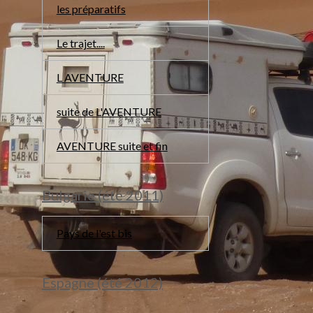
les préparatifs
Le trajet....
L AVENTURE
suite de L'AVENTURE
AVENTURE suite et fin
Bulgarie (été 2011)
Pays de l'est bis
Espagne (été 2012)