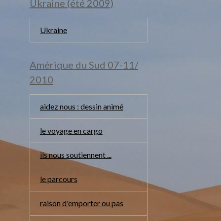
Ukraine (été 2009)
Ukraine
Amérique du Sud 07-11/
2010
aidez nous : dessin animé
le voyage en cargo
ils nous soutiennent ...
le parcours
raison d'emporter ou pas