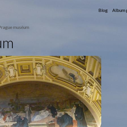
Blog
Album 
Prague muséum
um