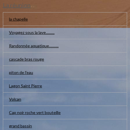
La réunion
la chapelle
Voyagez sous la lave..........
Randonnée aquatique...........
cascade bras rouge
piton de l'eau
Lagon Saint Pierre
Volcan
Cap noir roche vert bouteille
grand bassin