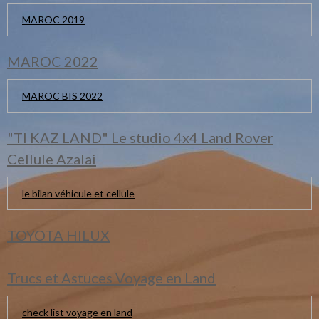
MAROC 2019
MAROC 2022
MAROC BIS 2022
"TI KAZ LAND" Le studio 4x4 Land Rover
Cellule Azalai
le bilan véhicule et cellule
TOYOTA HILUX
Trucs et Astuces Voyage en Land
check list voyage en land