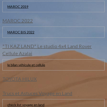
MAROC 2019
MAROC 2022
MAROC BIS 2022
"TI KAZ LAND" Le studio 4x4 Land Rover
Cellule Azalai
le bilan véhicule et cellule
TOYOTA HILUX
Trucs et Astuces Voyage en Land
check list voyage en land