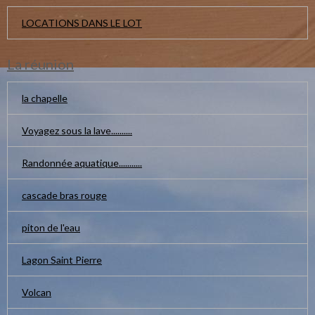
LOCATIONS DANS LE LOT
La réunion
la chapelle
Voyagez sous la lave..........
Randonnée aquatique...........
cascade bras rouge
piton de l'eau
Lagon Saint Pierre
Volcan