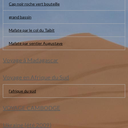
Cap noir roche vert bouteille
grand bassin
Mafate par le col du Taïbit
Mafate par sentier Augustave
Voyage à Madagascar
Voyage en Afrique du Sud
l'afrique du sud
VOYAGE CAMBODGE
Ukraine (été 2009)