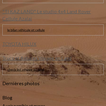
"TI KAZ LAND" Le studio 4x4 Land Rover
Cellule Azalai
le bilan véhicule et cellule
TOYOTA HILUX
Trucs et Astuces Voyage en Land
check list voyage en land
Dernières photos
Blog
A voir namibie et maroc