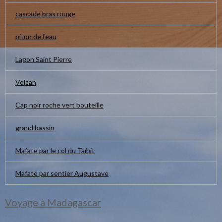
cascade bras rouge
piton de l'eau
Lagon Saint Pierre
Volcan
Cap noir roche vert bouteille
grand bassin
Mafate par le col du Taïbit
Mafate par sentier Augustave
Voyage à Madagascar