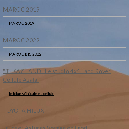
MAROC 2019
MAROC 2019
MAROC 2022
MAROC BIS 2022
"TI KAZ LAND" Le studio 4x4 Land Rover
Cellule Azalai
le bilan véhicule et cellule
TOYOTA HILUX
Trucs et Astuces Voyage en Land