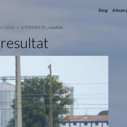
Blog
Album 
t 2016
z-P1030191_resultat
esultat