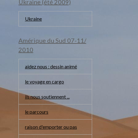
Ukraine (été 2009)
Ukraine
Amérique du Sud 07-11/
2010
aidez nous : dessin animé
le voyage en cargo
ils nous soutiennent ...
le parcours
raison d'emporter ou pas