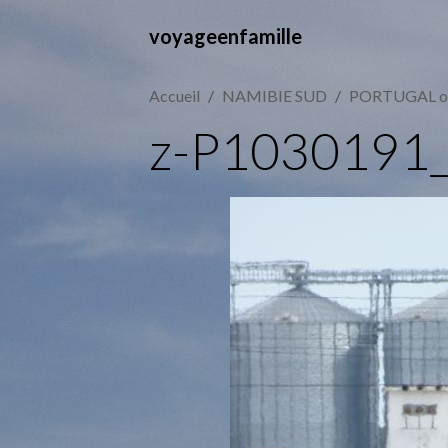
voyageenfamille
Accueil
NAMIBIE SUD
PORTUGAL oc
z-P1030191_r