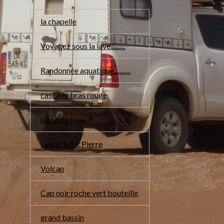
la chapelle
Voyagez sous la lave..........
Randonnée aquatique...........
cascade bras rouge
piton de l'eau
Lagon Saint Pierre
Volcan
Cap noir roche vert bouteille
grand bassin