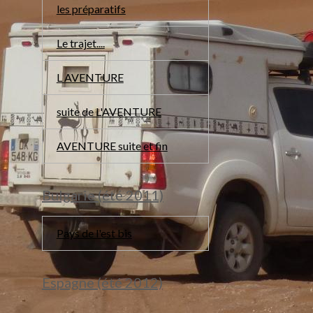
les préparatifs
Le trajet....
L AVENTURE
suite de L'AVENTURE
AVENTURE suite et fin
Bulgarie (été 2011)
Pays de l'est bis
Espagne (été 2012)