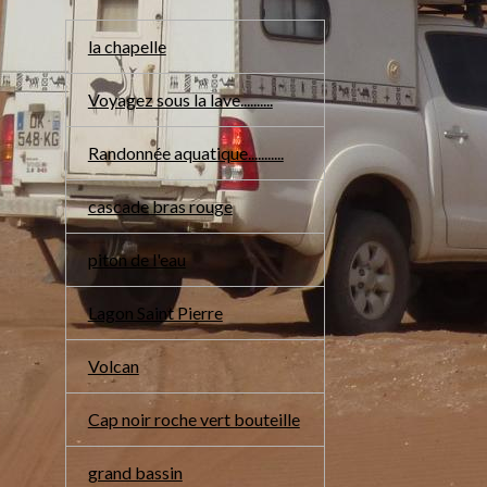
la chapelle
Voyagez sous la lave..........
Randonnée aquatique...........
cascade bras rouge
piton de l'eau
Lagon Saint Pierre
Volcan
Cap noir roche vert bouteille
grand bassin