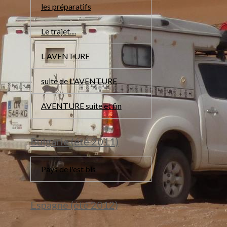
les préparatifs
Le trajet....
L AVENTURE
suite de L'AVENTURE
AVENTURE suite et fin
Bulgarie (été 2011)
Pays de l'est bis
Espagne (été 2012)