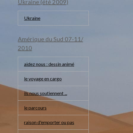
Ukraine (été 2009)
Ukraine
Amérique du Sud 07-11/
2010
aidez nous : dessin animé
le voyage en cargo
ils nous soutiennent ...
le parcours
raison d'emporter ou pas