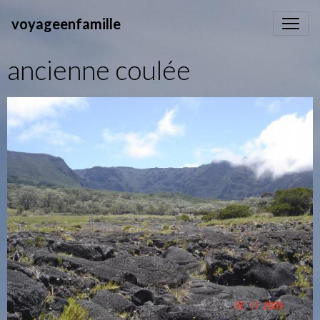
voyageenfamille
ancienne coulée