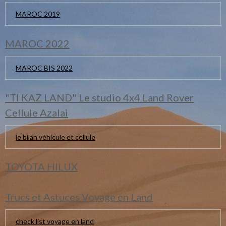
MAROC 2019
MAROC 2022
MAROC BIS 2022
"TI KAZ LAND" Le studio 4x4 Land Rover
Cellule Azalai
le bilan véhicule et cellule
TOYOTA HILUX
Trucs et Astuces Voyage en Land
check list voyage en land