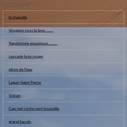
La réunion
la chapelle
Voyagez sous la lave..........
Randonnée aquatique...........
cascade bras rouge
piton de l'eau
Lagon Saint Pierre
Volcan
Cap noir roche vert bouteille
grand bassin