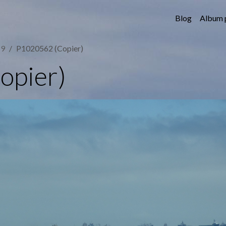
Blog
Album 
19
P1020562 (Copier)
opier)