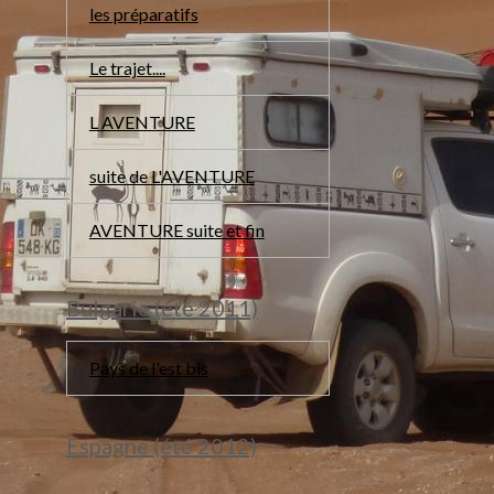
les préparatifs
Le trajet....
L AVENTURE
suite de L'AVENTURE
AVENTURE suite et fin
Bulgarie (été 2011)
Pays de l'est bis
Espagne (été 2012)