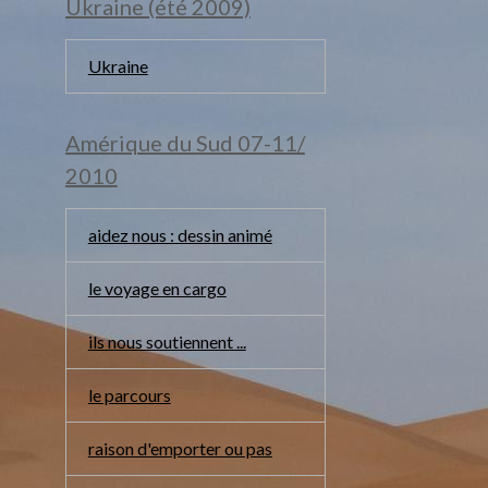
Ukraine (été 2009)
Ukraine
Amérique du Sud 07-11/
2010
aidez nous : dessin animé
le voyage en cargo
ils nous soutiennent ...
le parcours
raison d'emporter ou pas