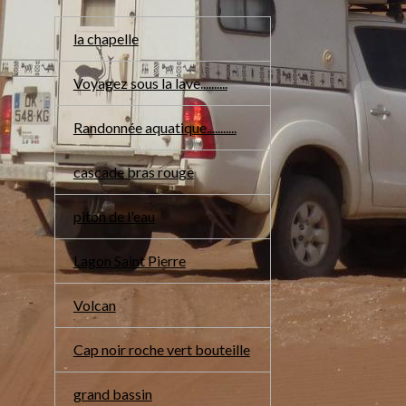
la chapelle
Voyagez sous la lave..........
Randonnée aquatique...........
cascade bras rouge
piton de l'eau
Lagon Saint Pierre
Volcan
Cap noir roche vert bouteille
grand bassin