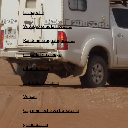
la chapelle
Voyagez sous la lave..........
Randonnée aquatique...........
cascade bras rouge
piton de l'eau
Lagon Saint Pierre
Volcan
Cap noir roche vert bouteille
grand bassin