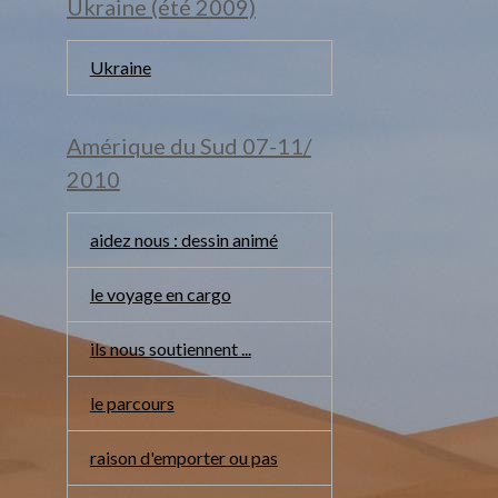
Ukraine (été 2009)
Ukraine
Amérique du Sud 07-11/
2010
aidez nous : dessin animé
le voyage en cargo
ils nous soutiennent ...
le parcours
raison d'emporter ou pas