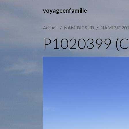
voyageenfamille
Accueil
NAMIBIE SUD
NAMIBIE 20
P1020399 (C