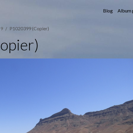
Blog
Album 
19
P1020399 (Copier)
opier)