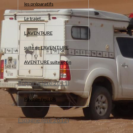
les préparatifs
Le trajet....
L AVENTURE
suite de L'AVENTURE
AVENTURE suite et fin
Bulgarie (été 2011)
Pays de l'est bis
Espagne (été 2012)