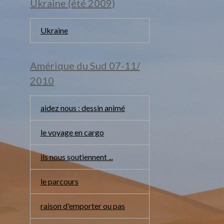
Ukraine (été 2009)
Ukraine
Amérique du Sud 07-11/
2010
aidez nous : dessin animé
le voyage en cargo
ils nous soutiennent ...
le parcours
raison d'emporter ou pas