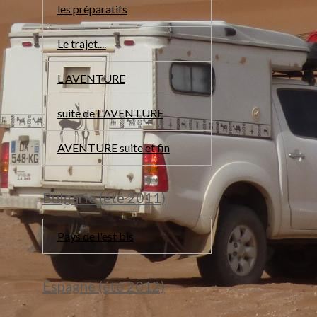
les préparatifs
Le trajet....
L AVENTURE
suite de L'AVENTURE
AVENTURE suite et fin
Bulgarie (été 2011)
Pays de l'est bis
Espagne (été 2012)