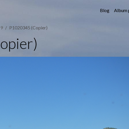
Blog
Album 
19
P1020345 (Copier)
opier)