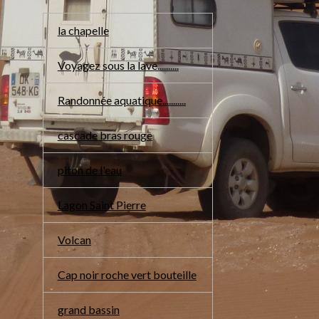
la chapelle
Voyagez sous la lave..........
Randonnée aquatique...........
cascade bras rouge
piton de l'eau
Lagon Saint Pierre
Volcan
Cap noir roche vert bouteille
grand bassin