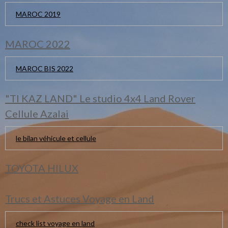
MAROC 2019
MAROC 2022
MAROC BIS 2022
"TI KAZ LAND" Le studio 4x4 Land Rover
Cellule Azalai
le bilan véhicule et cellule
TOYOTA HILUX
Trucs et Astuces Voyage en Land
check list voyage en land