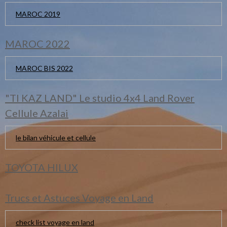
MAROC 2019
MAROC 2022
MAROC BIS 2022
"TI KAZ LAND" Le studio 4x4 Land Rover
Cellule Azalai
le bilan véhicule et cellule
TOYOTA HILUX
Trucs et Astuces Voyage en Land
check list voyage en land