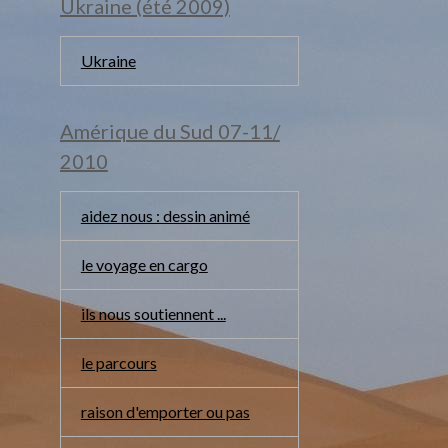
Ukraine (été 2009)
Ukraine
Amérique du Sud 07-11/
2010
aidez nous : dessin animé
le voyage en cargo
ils nous soutiennent ...
le parcours
raison d'emporter ou pas