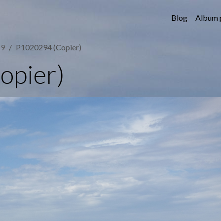
Blog
Album 
19
P1020294 (Copier)
opier)