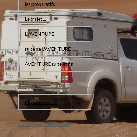
les préparatifs
Le trajet....
L AVENTURE
suite de L'AVENTURE
AVENTURE suite et fin
Bulgarie (été 2011)
Pays de l'est bis
Espagne (été 2012)