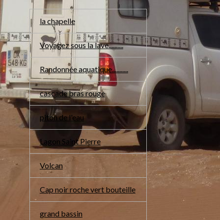
la chapelle
Voyagez sous la lave..........
Randonnée aquatique...........
cascade bras rouge
piton de l'eau
Lagon Saint Pierre
Volcan
Cap noir roche vert bouteille
grand bassin