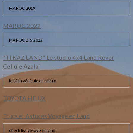
MAROC 2019
MAROC 2022
MAROC BIS 2022
"TI KAZ LAND" Le studio 4x4 Land Rover
Cellule Azalai
le bilan véhicule et cellule
TOYOTA HILUX
Trucs et Astuces Voyage en Land
check list voyage en land