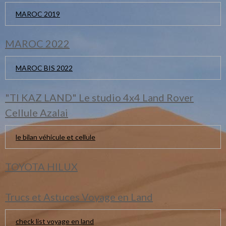
MAROC 2019
MAROC 2022
MAROC BIS 2022
"TI KAZ LAND" Le studio 4x4 Land Rover
Cellule Azalai
le bilan véhicule et cellule
TOYOTA HILUX
Trucs et Astuces Voyage en Land
check list voyage en land