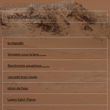
LOCATIONS DANS LE LOT(46)
LOCATIONS DANS LE LOT
La réunion
la chapelle
Voyagez sous la lave..........
Randonnée aquatique...........
cascade bras rouge
piton de l'eau
Lagon Saint Pierre