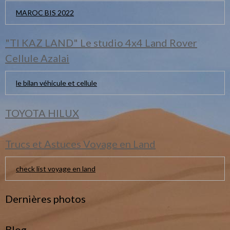
MAROC BIS 2022
"TI KAZ LAND" Le studio 4x4 Land Rover
Cellule Azalai
le bilan véhicule et cellule
TOYOTA HILUX
Trucs et Astuces Voyage en Land
check list voyage en land
Dernières photos
Blog