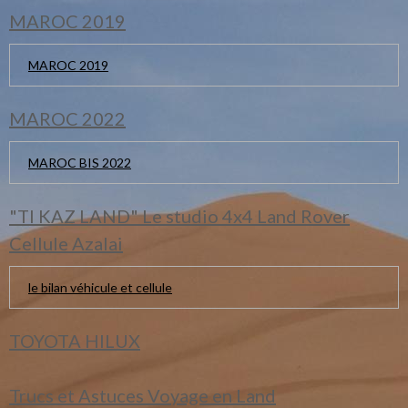
MAROC 2019
MAROC 2019
MAROC 2022
MAROC BIS 2022
"TI KAZ LAND" Le studio 4x4 Land Rover
Cellule Azalai
le bilan véhicule et cellule
TOYOTA HILUX
Trucs et Astuces Voyage en Land