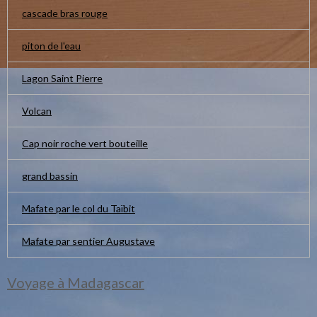
cascade bras rouge
piton de l'eau
Lagon Saint Pierre
Volcan
Cap noir roche vert bouteille
grand bassin
Mafate par le col du Taïbit
Mafate par sentier Augustave
Voyage à Madagascar