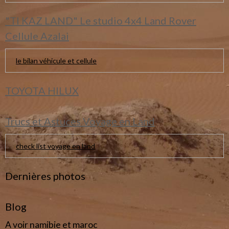
"TI KAZ LAND" Le studio 4x4 Land Rover
Cellule Azalai
le bilan véhicule et cellule
TOYOTA HILUX
Trucs et Astuces Voyage en Land
check list voyage en land
Dernières photos
Blog
A voir namibie et maroc