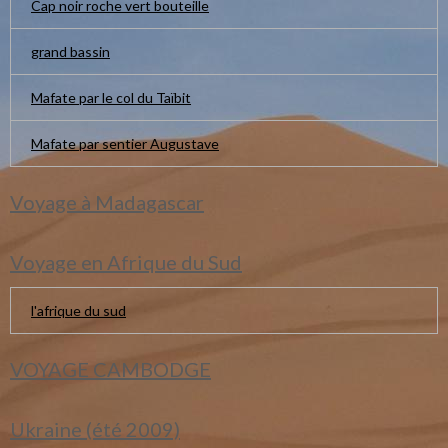
Cap noir roche vert bouteille
grand bassin
Mafate par le col du Taïbit
Mafate par sentier Augustave
Voyage à Madagascar
Voyage en Afrique du Sud
l'afrique du sud
VOYAGE CAMBODGE
Ukraine (été 2009)