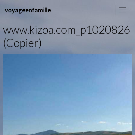
voyageenfamille
www.kizoa.com_p1020826
(Copier)