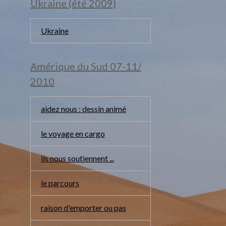
Ukraine (été 2009)
Ukraine
Amérique du Sud 07-11/
2010
aidez nous : dessin animé
le voyage en cargo
ils nous soutiennent ...
le parcours
raison d'emporter ou pas