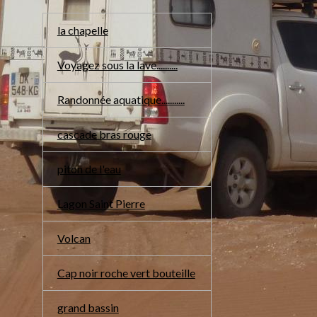
la chapelle
Voyagez sous la lave..........
Randonnée aquatique...........
cascade bras rouge
piton de l'eau
Lagon Saint Pierre
Volcan
Cap noir roche vert bouteille
grand bassin