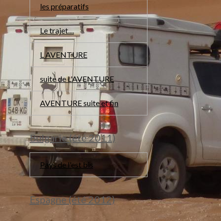
les préparatifs
Le trajet....
L AVENTURE
suite de L'AVENTURE
AVENTURE suite et fin
Bulgarie (été 2011)
Pays de l'est bis
Espagne (été 2012)