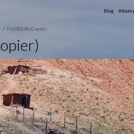
Blog
Album 
9
P1030238 (Copier)
opier)