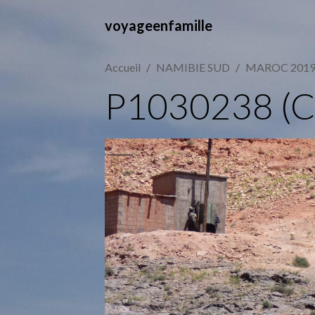
voyageenfamille
Accueil
NAMIBIE SUD
MAROC 201
P1030238 (C