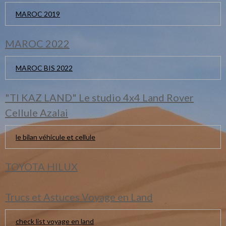
MAROC 2019
MAROC 2022
MAROC BIS 2022
"TI KAZ LAND" Le studio 4x4 Land Rover
Cellule Azalai
le bilan véhicule et cellule
TOYOTA HILUX
Trucs et Astuces Voyage en Land
check list voyage en land