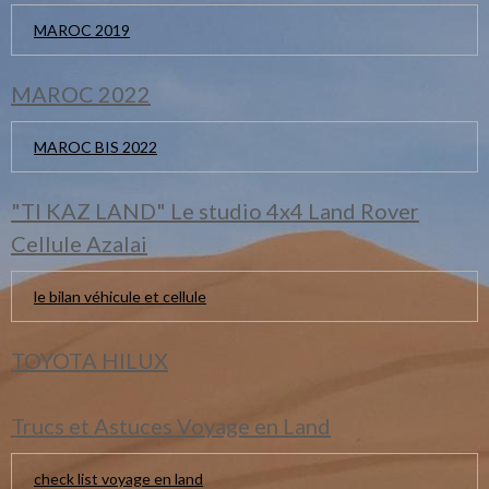
MAROC 2019
MAROC 2022
MAROC BIS 2022
"TI KAZ LAND" Le studio 4x4 Land Rover
Cellule Azalai
le bilan véhicule et cellule
TOYOTA HILUX
Trucs et Astuces Voyage en Land
check list voyage en land