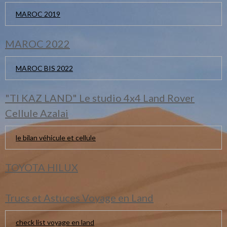
MAROC 2019
MAROC 2022
MAROC BIS 2022
"TI KAZ LAND" Le studio 4x4 Land Rover
Cellule Azalai
le bilan véhicule et cellule
TOYOTA HILUX
Trucs et Astuces Voyage en Land
check list voyage en land