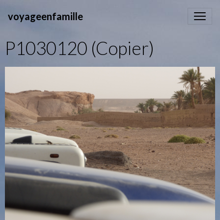
voyageenfamille
P1030120 (Copier)