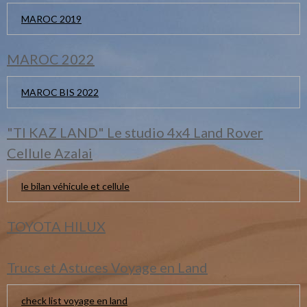
MAROC 2019
MAROC 2022
MAROC BIS 2022
"TI KAZ LAND" Le studio 4x4 Land Rover
Cellule Azalai
le bilan véhicule et cellule
TOYOTA HILUX
Trucs et Astuces Voyage en Land
check list voyage en land