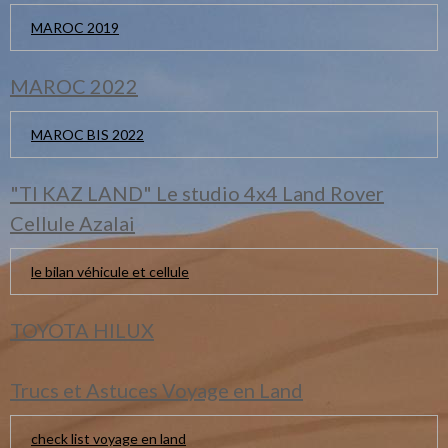
MAROC 2019
MAROC 2022
MAROC BIS 2022
"TI KAZ LAND" Le studio 4x4 Land Rover
Cellule Azalai
le bilan véhicule et cellule
TOYOTA HILUX
Trucs et Astuces Voyage en Land
check list voyage en land