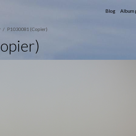
Blog
Album 
9
P1030081 (Copier)
opier)