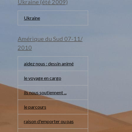
Ukraine (été 2009)
Ukraine
Amérique du Sud 07-11/
2010
aidez nous : dessin animé
le voyage en cargo
ils nous soutiennent ...
le parcours
raison d'emporter ou pas