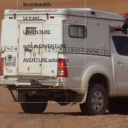
les préparatifs
Le trajet....
L AVENTURE
suite de L'AVENTURE
AVENTURE suite et fin
Bulgarie (été 2011)
Pays de l'est bis
Espagne (été 2012)