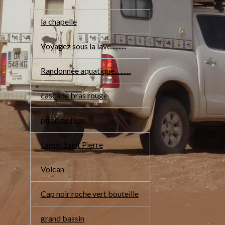
la chapelle
Voyagez sous la lave..........
Randonnée aquatique...........
cascade bras rouge
piton de l'eau
Lagon Saint Pierre
Volcan
Cap noir roche vert bouteille
grand bassin