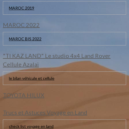
MAROC 2019
MAROC 2022
MAROC BIS 2022
"TI KAZ LAND" Le studio 4x4 Land Rover
Cellule Azalai
le bilan véhicule et cellule
TOYOTA HILUX
Trucs et Astuces Voyage en Land
check list voyage en land