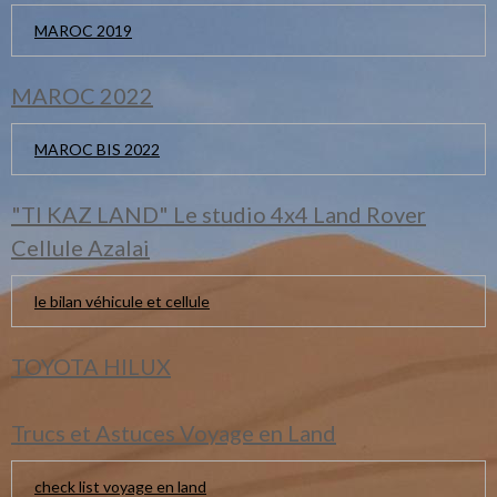
MAROC 2019
MAROC 2022
MAROC BIS 2022
"TI KAZ LAND" Le studio 4x4 Land Rover
Cellule Azalai
le bilan véhicule et cellule
TOYOTA HILUX
Trucs et Astuces Voyage en Land
check list voyage en land