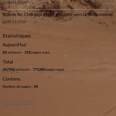
Le 20/11/2010
Bolivie fin, Chili express et en route vers la fin du monde
Le 09/11/2010
Statistiques
Aujourd'hui
82
visiteurs -
218
pages vues
Total
267585
visiteurs -
771280
pages vues
Contenu
Nombre de pages :
34
NOS VIDEOS