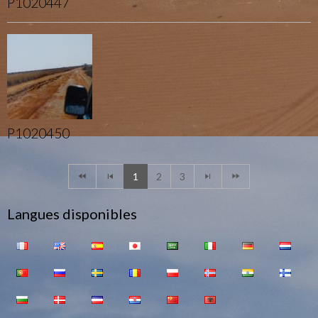
P1020447
P1020450
1
2
3
Langues disponibles