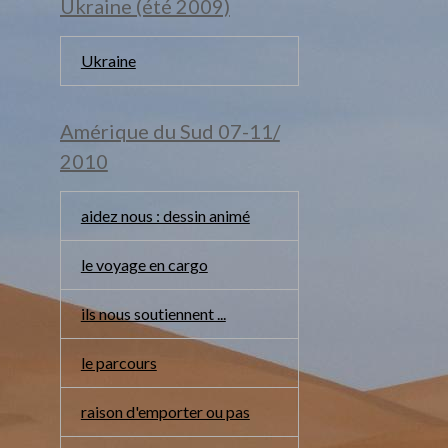
Ukraine (été 2009)
Ukraine
Amérique du Sud 07-11/
2010
aidez nous : dessin animé
le voyage en cargo
ils nous soutiennent ...
le parcours
raison d'emporter ou pas