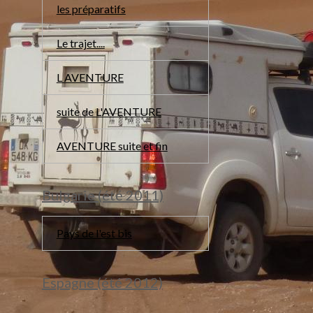
les préparatifs
Le trajet....
L AVENTURE
suite de L'AVENTURE
AVENTURE suite et fin
Bulgarie (été 2011)
Pays de l'est bis
Espagne (été 2012)