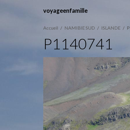
voyageenfamille
Accueil
NAMIBIE SUD
ISLANDE
P
P1140741