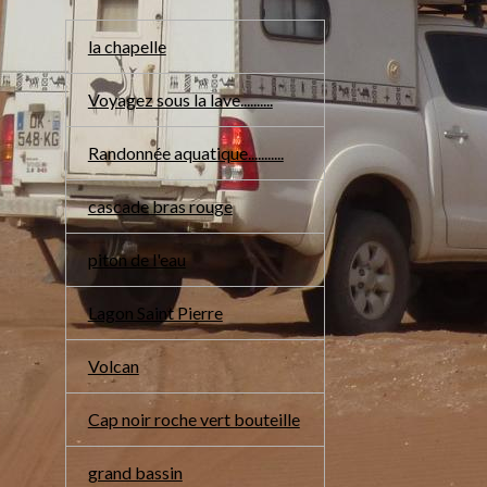
la chapelle
Voyagez sous la lave..........
Randonnée aquatique...........
cascade bras rouge
piton de l'eau
Lagon Saint Pierre
Volcan
Cap noir roche vert bouteille
grand bassin